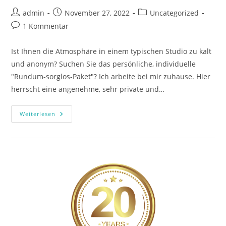
Beitrags-
Beitrag
Beitrags-
admin
November 27, 2022
Uncategorized
Autor:
veröffentlicht:
Kategorie:
Beitrags-
1 Kommentar
Kommentare:
Ist Ihnen die Atmosphäre in einem typischen Studio zu kalt
und anonym? Suchen Sie das persönliche, individuelle
"Rundum-sorglos-Paket"? Ich arbeite bei mir zuhause. Hier
herrscht eine angenehme, sehr private und…
Herzlich
Weiterlesen
Willkommen